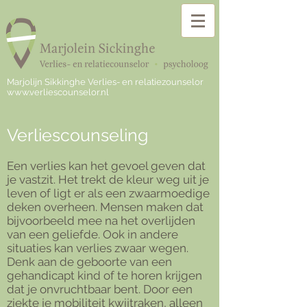
Marjolijn Sikkinghe Verlies- en relatiezounselor
www.verliescounselor.nl
Verliescounseling
Een verlies kan het gevoel geven dat
je vastzit. Het trekt de kleur weg uit je
leven of ligt er als een zwaarmoedige
deken overheen. Mensen maken dat
bijvoorbeeld mee na het overlijden
van een geliefde. Ook in andere
situaties kan verlies zwaar wegen.
Denk aan de geboorte van een
gehandicapt kind of te horen krijgen
dat je onvruchtbaar bent. Door een
ziekte je mobiliteit kwijtraken, alleen