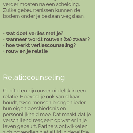
verder moeten na een scheiding.
Zulke gebeurtenissen kunnen de
bodem onder je bestaan wegslaan.
• wat doet verlies met je?
• wanneer wordt rouwen (te) zwaar?
• hoe werkt verliescounseling?
• rouw en je relatie
Relatiecounseling
Conflicten zijn onvermijdelijk in een
relatie. Hoeveel je ook van elkaar
houdt, twee mensen brengen ieder
hun eigen geschiedenis en
persoonlijkheid mee. Dat maakt dat je
verschillend reageert op wat er in je
leven gebeurt. Partners ontwikkelen
zich bovendien niet altijd in dezelfde